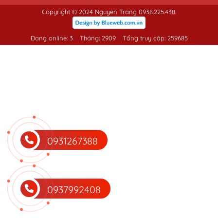
Copyright © 2024 Nguyen Trang 0938.225.438.
Đang online: 3
Tháng: 2909
Tổng truy cập: 259685
0931267388
0937992408