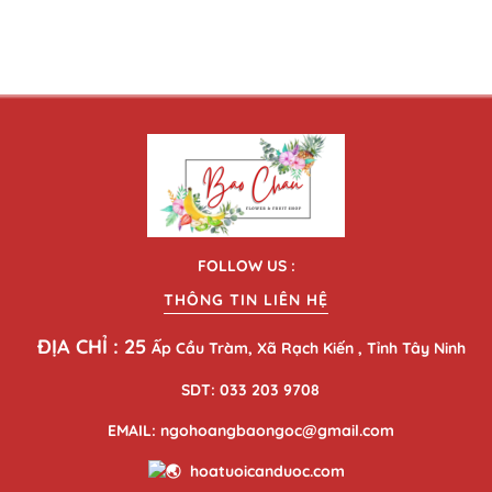
FOLLOW US :
THÔNG TIN LIÊN HỆ
ĐỊA CHỈ : 25
Ấp Cầu Tràm, Xã Rạch Kiến , Tỉnh Tây Ninh
SDT: 033 203 9708
EMAIL: ngohoangbaongoc@gmail.com
hoatuoicanduoc.com