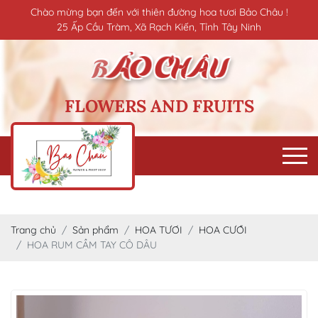
Chào mừng bạn đến với thiên đường hoa tươi Bảo Châu !
25 Ấp Cầu Tràm, Xã Rạch Kiến, Tỉnh Tây Ninh
FLOWERS AND FRUITS
Trang chủ
Sản phẩm
HOA TƯƠI
HOA CƯỚI
HOA RUM CẦM TAY CÔ DÂU