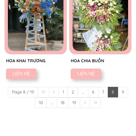
HOA KHAI TRƯƠNG
HOA CHIA BUỒN
LIÊN HỆ
LIÊN HỆ
Page 8 / 19
1
2
...
6
7
8
9
10
...
18
19