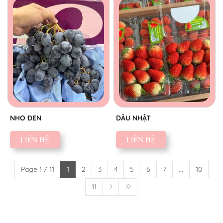
NHO ĐEN
DÂU NHẬT
LIÊN HỆ
LIÊN HỆ
Page 1 / 11
1
2
3
4
5
6
7
...
10
11