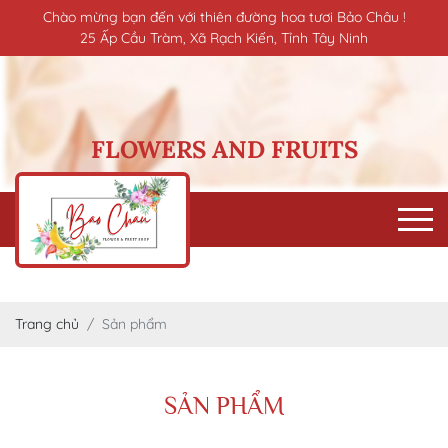
Chào mừng bạn đến với thiên đường hoa tươi Bảo Châu !
25 Ấp Cầu Tràm, Xã Rạch Kiến, Tỉnh Tây Ninh
FLOWERS AND FRUITS
Trang chủ
Sản phẩm
SẢN PHẨM