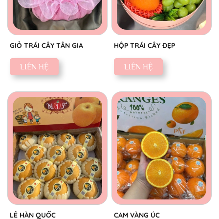
GIỎ TRÁI CÂY TÂN GIA
HỘP TRÁI CÂY ĐẸP
LIÊN HỆ
LIÊN HỆ
LÊ HÀN QUỐC
CAM VÀNG ÚC