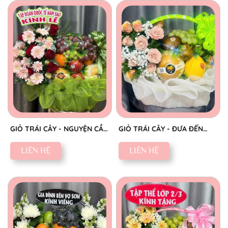
GIỎ TRÁI CÂY - NGUYỆN CẦU
GIỎ TRÁI CÂY - ĐƯA ĐẾN
AN YÊN
NIỀM VUI
LIÊN HỆ
LIÊN HỆ