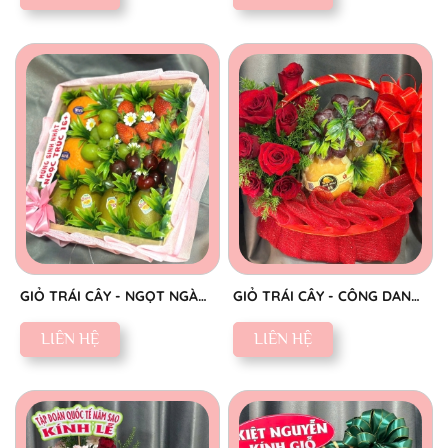
GIỎ TRÁI CÂY - NGỌT NGÀO
GIỎ TRÁI CÂY - CÔNG DANH
YÊU THƯƠNG
RỰC RỠ
LIÊN HỆ
LIÊN HỆ