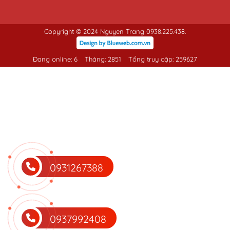
Copyright © 2024 Nguyen Trang 0938.225.438.
Đang online: 6
Tháng: 2851
Tổng truy cập: 259627
0931267388
0937992408