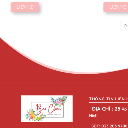
LIÊN HỆ
LIÊN HỆ
Pa
THÔNG TIN LIÊN 
ĐỊA CHỈ : 25
Ấp 
Ninh
SDT: 033 203 9708