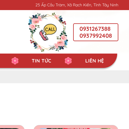
25 Ấp Cầu Tràm, Xã Rạch Kiến, Tỉnh Tây Ninh
0931267388
0937992408
TIN TỨC
LIÊN HỆ