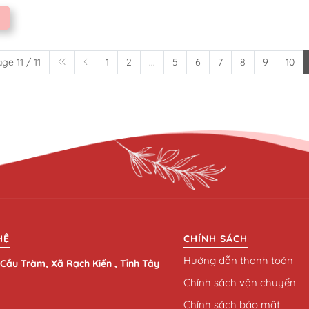
ge 11 / 11
1
2
...
5
6
7
8
9
10
HỆ
CHÍNH SÁCH
Hướng dẫn thanh toán
Cầu Tràm, Xã Rạch Kiến , Tỉnh Tây
Chính sách vận chuyển
Chính sách bảo mật