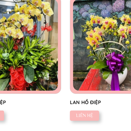
IỆP
LAN HỒ ĐIỆP
LIÊN HỆ