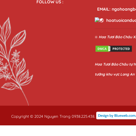
FOLLOW US :
EMAIL: ngohoangb
hoatuoicandu
❇️
Hoa Tươi Bảo Châu
X
Hoa
Tươi Bảo Châu
tự h
tưởng khu vực Long An
Copyright © 2024 Nguyen Trang 0938.225.438.