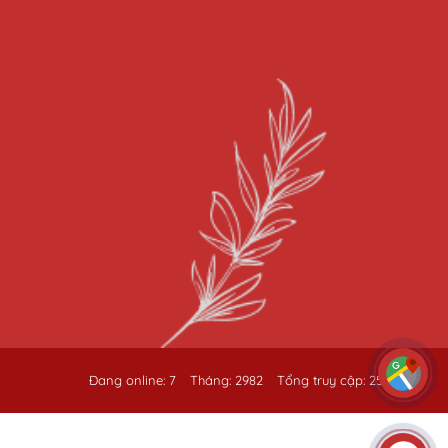
Đang online: 7
Tháng: 2982
Tổng truy cập: 259758