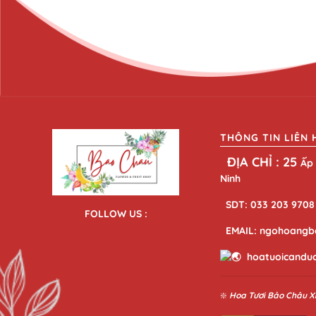
THÔNG TIN LIÊN 
ĐỊA CHỈ : 25
Ấp 
Ninh
SDT: 033 203 9708
FOLLOW US :
EMAIL: ngohoangb
hoatuoicandu
❇️
Hoa Tươi Bảo Châu
X