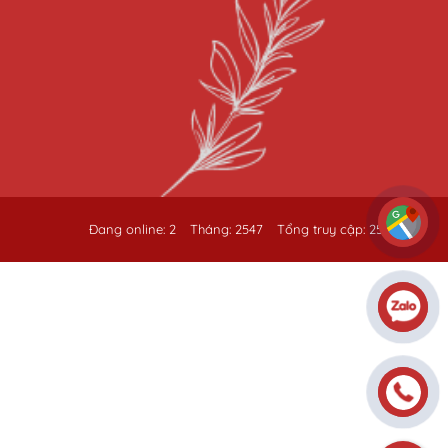
Đang online: 2
Tháng: 2547
Tổng truy cập: 259323