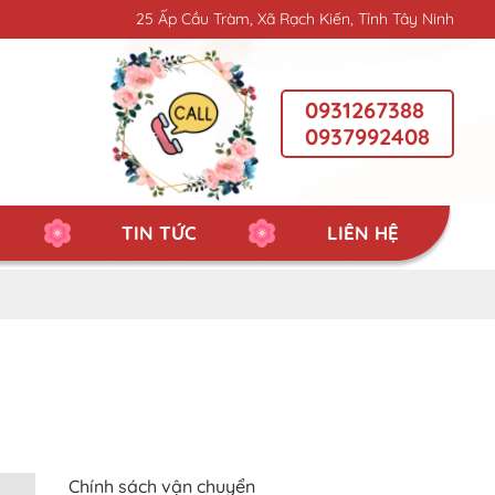
25 Ấp Cầu Tràm, Xã Rạch Kiến, Tỉnh Tây Ninh
0931267388
0937992408
TIN TỨC
LIÊN HỆ
Chính sách vận chuyển