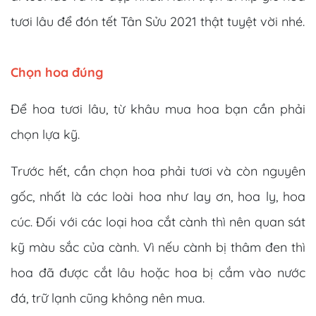
tươi lâu để đón tết Tân Sửu 2021 thật tuyệt vời nhé.
Chọn hoa đúng
Để hoa tươi lâu, từ khâu mua hoa bạn cần phải
chọn lựa kỹ.
Trước hết, cần chọn hoa phải tươi và còn nguyên
gốc, nhất là các loài hoa như lay ơn, hoa ly, hoa
cúc. Đối với các loại hoa cắt cành thì nên quan sát
kỹ màu sắc của cành. Vì nếu cành bị thâm đen thì
hoa đã được cắt lâu hoặc hoa bị cắm vào nước
đá, trữ lạnh cũng không nên mua.