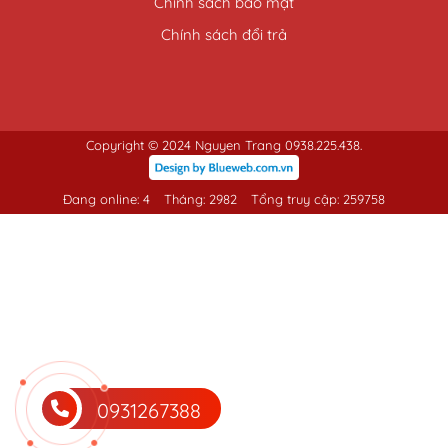
Chính sách bảo mật
Chính sách đổi trả
Copyright © 2024 Nguyen Trang 0938.225.438.
Đang online: 4
Tháng: 2982
Tổng truy cập: 259758
0931267388