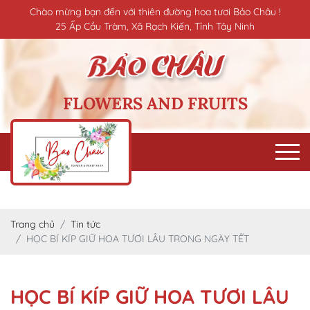
Chào mừng bạn đến với thiên đường hoa tươi Bảo Châu !
25 Ấp Cầu Tràm, Xã Rạch Kiến, Tỉnh Tây Ninh
FLOWERS AND FRUITS
Trang chủ
Tin tức
HỌC BÍ KÍP GIỮ HOA TƯƠI LÂU TRONG NGÀY TẾT
HỌC BÍ KÍP GIỮ HOA TƯƠI LÂU