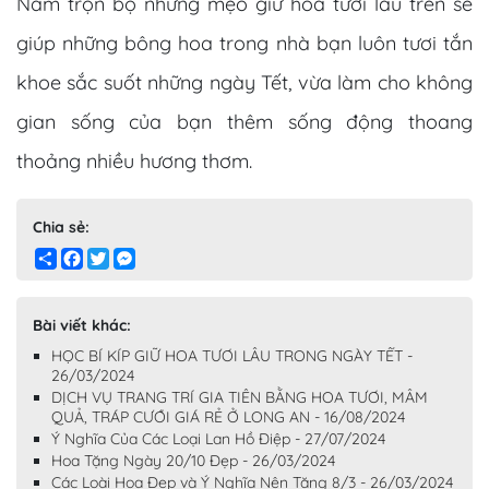
Nắm trọn bộ những mẹo giữ hoa tươi lâu trên sẽ
giúp những bông hoa trong nhà bạn luôn tươi tắn
khoe sắc suốt những ngày Tết, vừa làm cho không
gian sống của bạn thêm sống động thoang
thoảng nhiều hương thơm.
Chia sẻ:
Share
Facebook
Twitter
Messenger
Bài viết khác:
HỌC BÍ KÍP GIỮ HOA TƯƠI LÂU TRONG NGÀY TẾT -
26/03/2024
DỊCH VỤ TRANG TRÍ GIA TIÊN BẰNG HOA TƯƠI, MÂM
QUẢ, TRÁP CƯỚI GIÁ RẺ Ở LONG AN - 16/08/2024
Ý Nghĩa Của Các Loại Lan Hồ Điệp - 27/07/2024
Hoa Tặng Ngày 20/10 Đẹp - 26/03/2024
Các Loài Hoa Đẹp và Ý Nghĩa Nên Tặng 8/3 - 26/03/2024