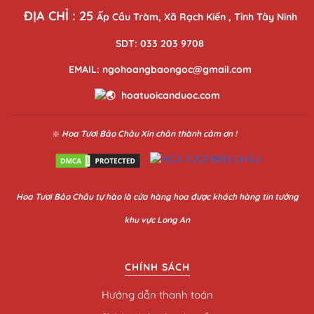
ĐỊA CHỈ : 25
Ấp Cầu Tràm, Xã Rạch Kiến , Tỉnh Tây Ninh
SDT: 033 203 9708
EMAIL: ngohoangbaongoc@gmail.com
hoatuoicanduoc.com
❇️
Hoa Tươi Bảo Châu
Xin chân thành cảm ơn !
Hoa
Tươi Bảo Châu
tự hào là cửa hàng hoa được khách hàng tin tưởng
khu vực Long An
CHÍNH SÁCH
Hướng dẫn thanh toán