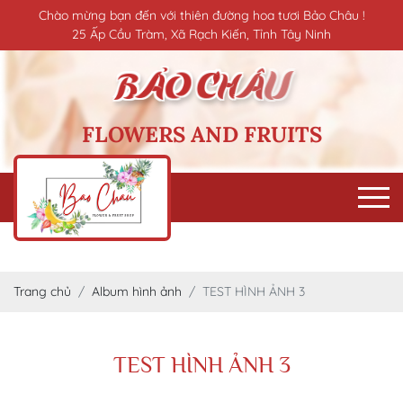
Chào mừng bạn đến với thiên đường hoa tươi Bảo Châu !
25 Ấp Cầu Tràm, Xã Rạch Kiến, Tỉnh Tây Ninh
FLOWERS AND FRUITS
Trang chủ
Album hình ảnh
TEST HÌNH ẢNH 3
TEST HÌNH ẢNH 3