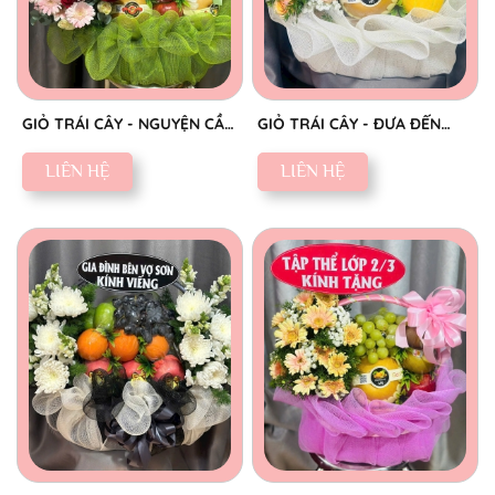
GIỎ TRÁI CÂY - NGUYỆN CẦU
GIỎ TRÁI CÂY - ĐƯA ĐẾN
AN YÊN
NIỀM VUI
LIÊN HỆ
LIÊN HỆ