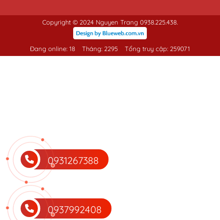
Copyright © 2024 Nguyen Trang 0938.225.438.
Đang online: 18
Tháng: 2295
Tổng truy cập: 259071
0931267388
0937992408