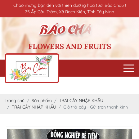
Chào mừng bạn đến với thiên đường hoa tươi Bảo Châu !
25 Ấp Cầu Tràm, Xã Rạch Kiến, Tỉnh Tây Ninh
FLOWERS AND FRUITS
Trang chủ
Sản phẩm
TRÁI CÂY NHẬP KHẨU
TRÁI CÂY NHẬP KHẨU
Giỏ trái cây - Gửi trọn thành kính