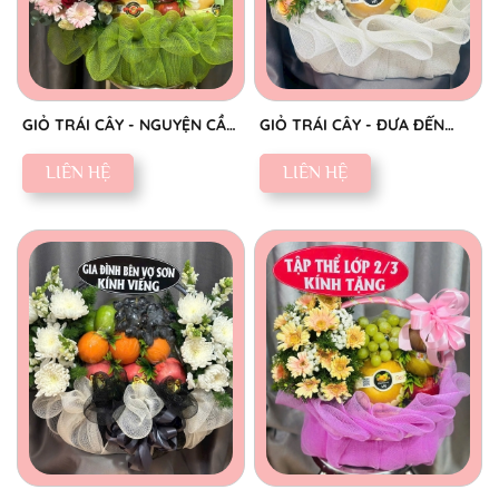
GIỎ TRÁI CÂY - NGUYỆN CẦU
GIỎ TRÁI CÂY - ĐƯA ĐẾN
AN YÊN
NIỀM VUI
LIÊN HỆ
LIÊN HỆ