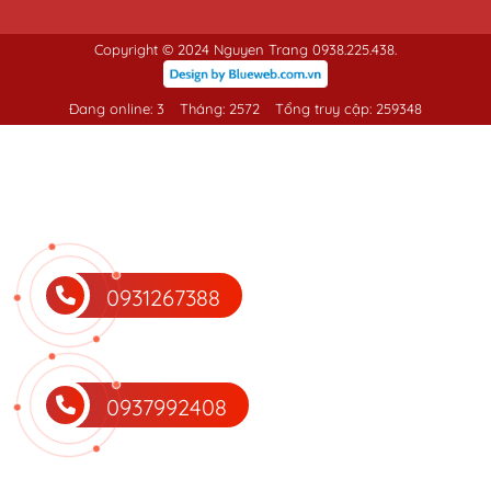
Copyright © 2024 Nguyen Trang 0938.225.438.
Đang online: 3
Tháng: 2572
Tổng truy cập: 259348
0931267388
0937992408