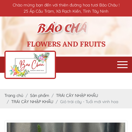
Chào mừng bạn đến với thiên đường hoa tươi Bảo Châu !
25 Ấp Cầu Tràm, Xã Rạch Kiến, Tỉnh Tây Ninh
FLOWERS AND FRUITS
Trang chủ
Sản phẩm
TRÁI CÂY NHẬP KHẨU
TRÁI CÂY NHẬP KHẨU
Giỏ trái cây - Tuổi mới vinh hoa