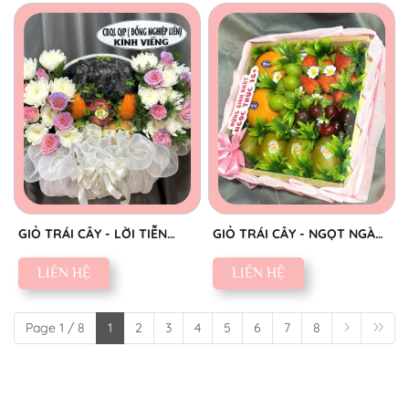
GIỎ TRÁI CÂY - LỜI TIỄN
GIỎ TRÁI CÂY - NGỌT NGÀO
BIỆT SAU
YÊU THƯƠNG
LIÊN HỆ
LIÊN HỆ
Page 1 / 8
1
2
3
4
5
6
7
8