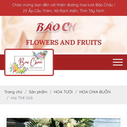
Chào mừng bạn đến với thiên đường hoa tươi Bảo Châu !
25 Ấp Cầu Tràm, Xã Rạch Kiến, Tỉnh Tây Ninh
FLOWERS AND FRUITS
Trang chủ
Sản phẩm
HOA TƯƠI
HOA CHIA BUỒN
Hai Thế Giới