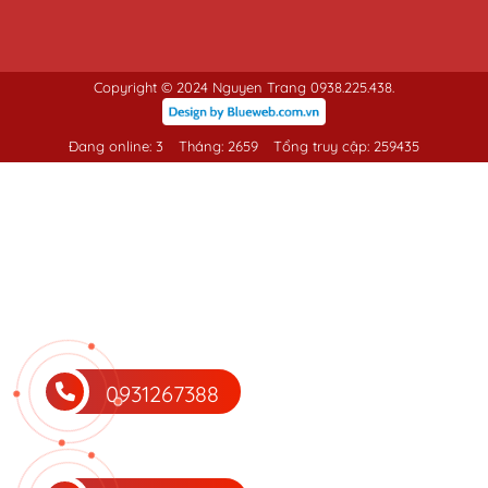
Copyright © 2024 Nguyen Trang 0938.225.438.
Đang online: 3
Tháng: 2659
Tổng truy cập: 259435
0931267388