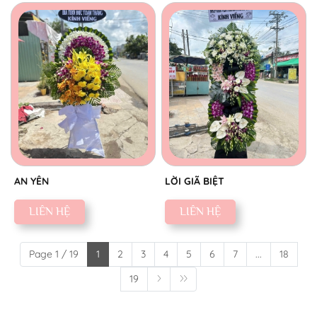
AN YÊN
LỜI GIÃ BIỆT
LIÊN HỆ
LIÊN HỆ
Page 1 / 19
1
2
3
4
5
6
7
...
18
19