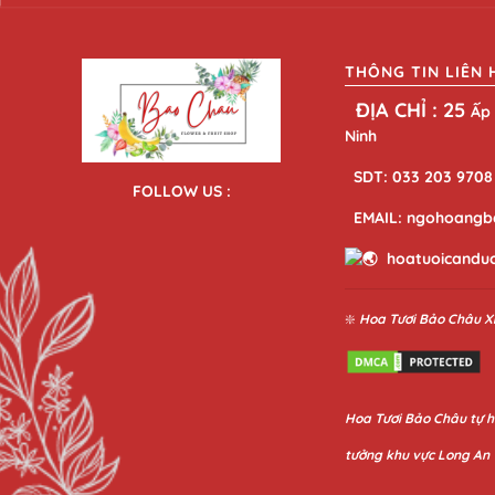
THÔNG TIN LIÊN 
ĐỊA CHỈ : 25
Ấp 
Ninh
SDT: 033 203 9708
FOLLOW US :
EMAIL: ngohoangb
hoatuoicandu
❇️
Hoa Tươi Bảo Châu
X
Hoa
Tươi Bảo Châu
tự h
tưởng khu vực Long An