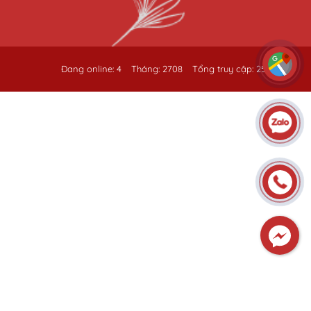
Đang online: 4
Tháng: 2708
Tổng truy cập: 259484