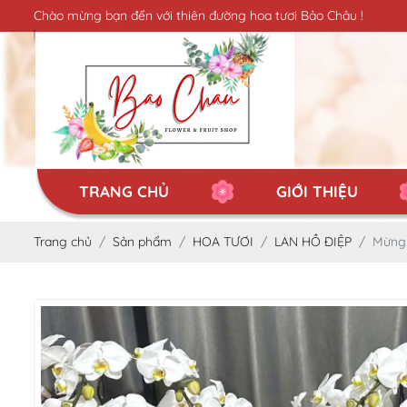
Chào mừng bạn đến với thiên đường hoa tươi Bảo Châu !
TRANG CHỦ
GIỚI THIỆU
Trang chủ
Sản phẩm
HOA TƯƠI
LAN HỒ ĐIỆP
Mừng