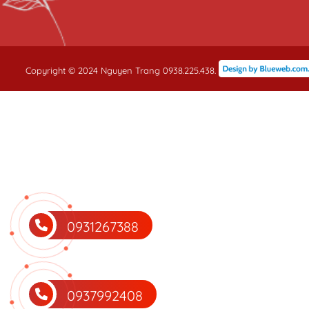
Copyright © 2024 Nguyen Trang 0938.225.438.
0931267388
0937992408