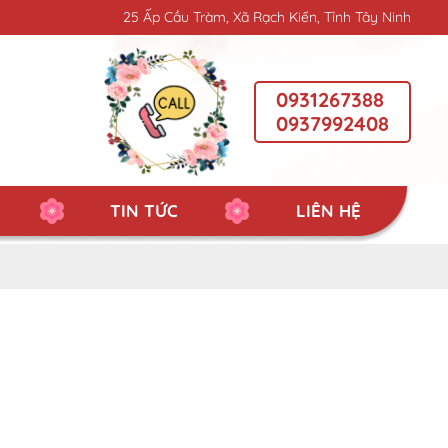
25 Ấp Cầu Tràm, Xã Rạch Kiến, Tỉnh Tây Ninh
0931267388
0937992408
TIN TỨC
LIÊN HỆ