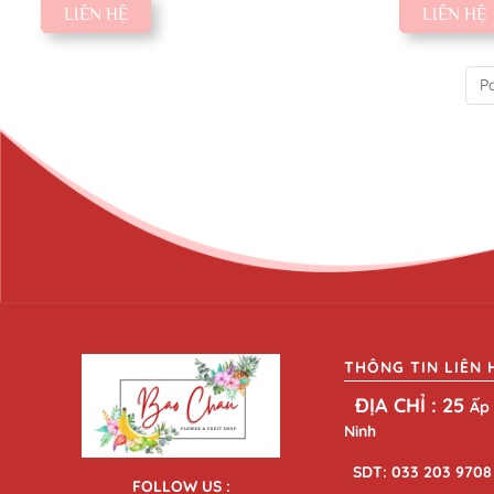
LIÊN HỆ
LIÊN HỆ
Pa
THÔNG TIN LIÊN 
ĐỊA CHỈ : 25
Ấp 
Ninh
SDT: 033 203 9708
FOLLOW US :