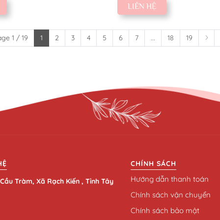
LIÊN HỆ
ge 1 / 19
1
2
3
4
5
6
7
...
18
19
HỆ
CHÍNH SÁCH
Hướng dẫn thanh toán
Cầu Tràm, Xã Rạch Kiến , Tỉnh Tây
Chính sách vận chuyển
Chính sách bảo mật