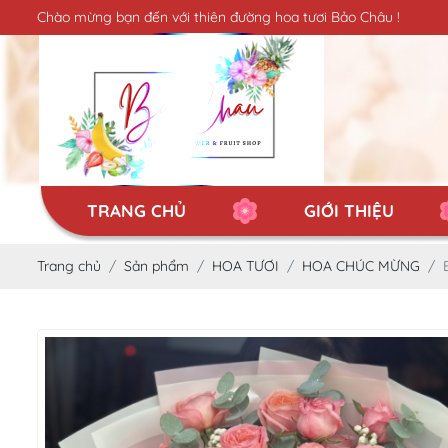
Chào mừng bạn đến với thiên đường hoa tươi Bảo Châu !
TRANG CHỦ
GIỚI THIỆU
Trang chủ
Sản phẩm
HOA TƯƠI
HOA CHÚC MỪNG