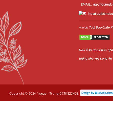
EMAIL: ngohoangb
hoatuoicandu
❇️
Hoa Tươi Bảo Châu
X
Hoa
Tươi Bảo Châu
tự h
tưởng khu vực Long An
Copyright © 2024 Nguyen Trang 0938.225.438.