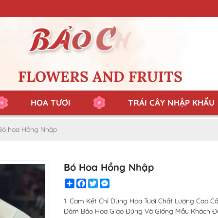
FLOWERS AND FRUITS
HOA TƯƠI
TRÁI CÂY NHẬP KHẨU
Bó hoa Hồng Nhập
Bó Hoa Hồng Nhập
Share
Facebook
Twitter
Messenger
1. Cam Kết Chỉ Dùng Hoa Tươi Chất Lượng Cao Cấp 
Đảm Bảo Hoa Giao Đúng Và Giống Mẫu Khách Đã 