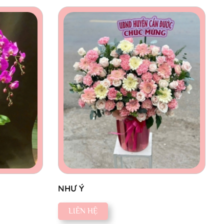
NHƯ Ý
LIÊN HỆ