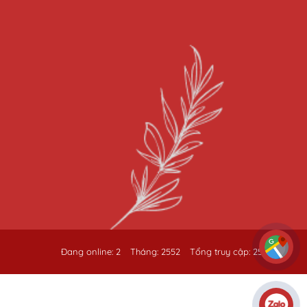
Đang online: 2
Tháng: 2552
Tổng truy cập: 259328