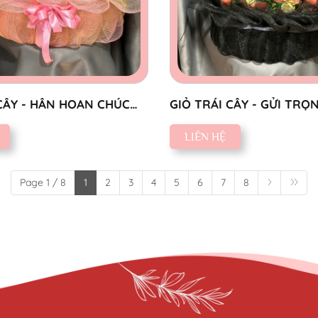
CÂY - HÂN HOAN CHÚC
GIỎ TRÁI CÂY - GỬI TRỌ
KÍNH
LIÊN HỆ
Page 1 / 8
1
2
3
4
5
6
7
8