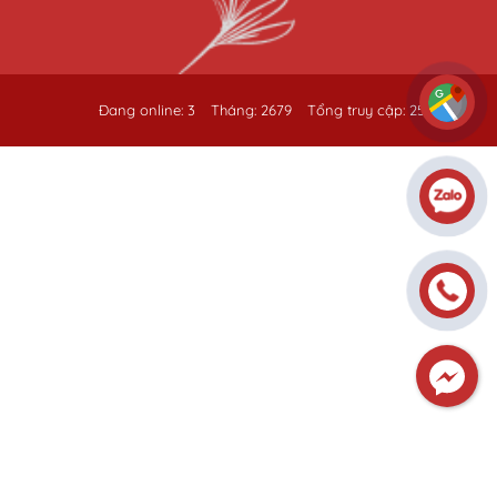
Đang online: 3
Tháng: 2679
Tổng truy cập: 259455