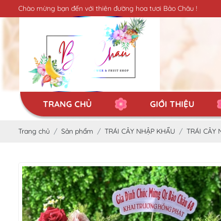
Chào mừng bạn đến với thiên đường hoa tươi Bảo Châu !
TRANG CHỦ
GIỚI THIỆU
Trang chủ
Sản phẩm
TRÁI CÂY NHẬP KHẨU
TRÁI CÂY