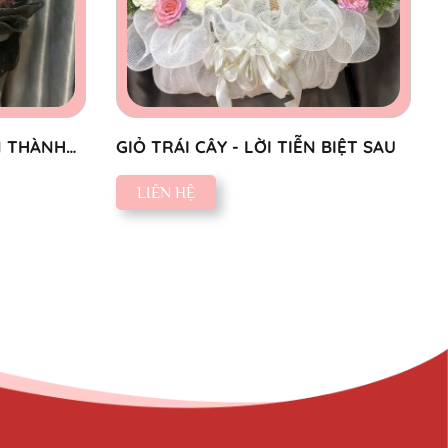
N THÀNH
GIỎ TRÁI CÂY - LỜI TIỄN BIỆT SAU
LIÊN HỆ