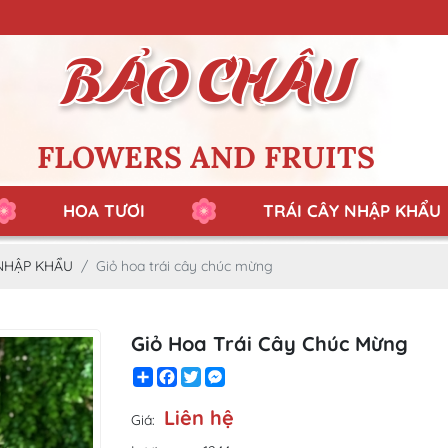
FLOWERS AND FRUITS
HOA TƯƠI
TRÁI CÂY NHẬP KHẨU
 NHẬP KHẨU
Giỏ hoa trái cây chúc mừng
Giỏ Hoa Trái Cây Chúc Mừng
Share
Facebook
Twitter
Messenger
Liên hệ
Giá: