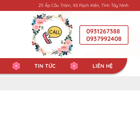
25 Ấp Cầu Tràm, Xã Rạch Kiến, Tỉnh Tây Ninh
0931267388
0937992408
TIN TỨC
LIÊN HỆ