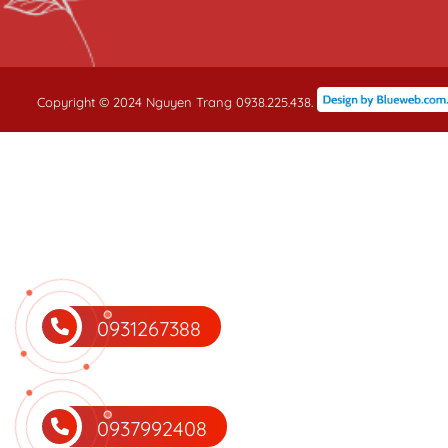
Copyright © 2024 Nguyen Trang 0938.225.438.
0931267388
0937992408