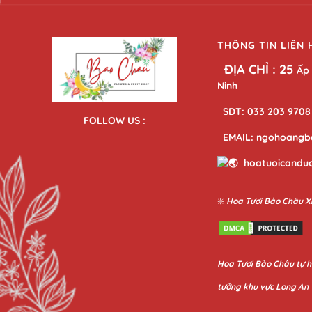
THÔNG TIN LIÊN 
ĐỊA CHỈ : 25
Ấp 
Ninh
SDT: 033 203 9708
FOLLOW US :
EMAIL: ngohoangb
hoatuoicandu
❇️
Hoa Tươi Bảo Châu
X
Hoa
Tươi Bảo Châu
tự h
tưởng khu vực Long An