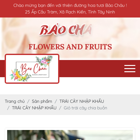
Chào mừng bạn đến với thiên đường hoa tươi Bảo Châu !
25 Ấp Cầu Tràm, Xã Rạch Kiến, Tỉnh Tây Ninh
FLOWERS AND FRUITS
Trang chủ
Sản phẩm
TRÁI CÂY NHẬP KHẨU
TRÁI CÂY NHẬP KHẨU
Giỏ trái cây chia buồn