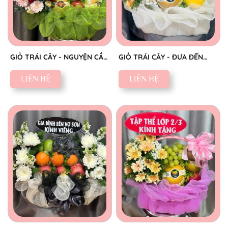
GIỎ TRÁI CÂY - NGUYỆN CẦU
GIỎ TRÁI CÂY - ĐƯA ĐẾN
AN YÊN
NIỀM VUI
LIÊN HỆ
LIÊN HỆ