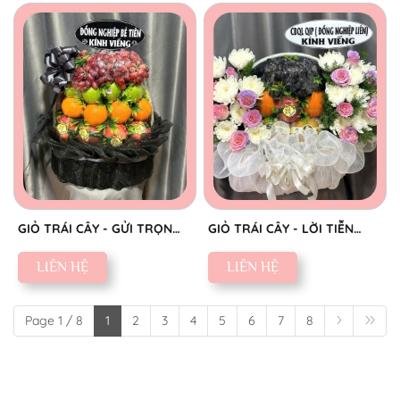
GIỎ TRÁI CÂY - GỬI TRỌN
GIỎ TRÁI CÂY - LỜI TIỄN
THÀNH KÍNH
BIỆT SAU
LIÊN HỆ
LIÊN HỆ
Page 1 / 8
1
2
3
4
5
6
7
8