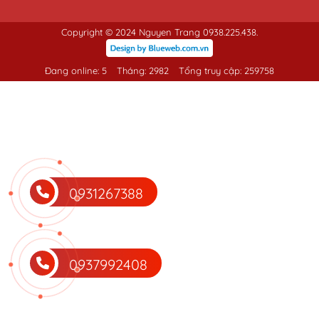
Copyright © 2024 Nguyen Trang 0938.225.438.
Đang online: 5
Tháng: 2982
Tổng truy cập: 259758
0931267388
0937992408