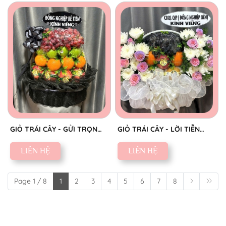
GIỎ TRÁI CÂY - GỬI TRỌN
GIỎ TRÁI CÂY - LỜI TIỄN
THÀNH KÍNH
BIỆT SAU
LIÊN HỆ
LIÊN HỆ
Page 1 / 8
1
2
3
4
5
6
7
8