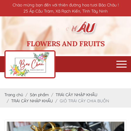
Chào mừng bạn đến với thiên đường hoa tươi Bảo Châu !
25 Ấp Cầu Tràm, Xã Rạch Kiến, Tỉnh Tây Ninh
FLOWERS AND FRUITS
Trang chủ
Sản phẩm
TRÁI CÂY NHẬP KHẨU
TRÁI CÂY NHẬP KHẨU
GIỎ TRÁI CÂY CHIA BUỒN