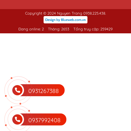
Copyright © 2024 Nguyen Trang 0938.225.438.
Đang online: 2
Tháng: 2653
Tổng truy cập: 259429
0931267388
0937992408