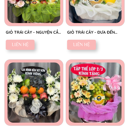
GIỎ TRÁI CÂY - NGUYỆN CẦU
GIỎ TRÁI CÂY - ĐƯA ĐẾN
AN YÊN
NIỀM VUI
LIÊN HỆ
LIÊN HỆ