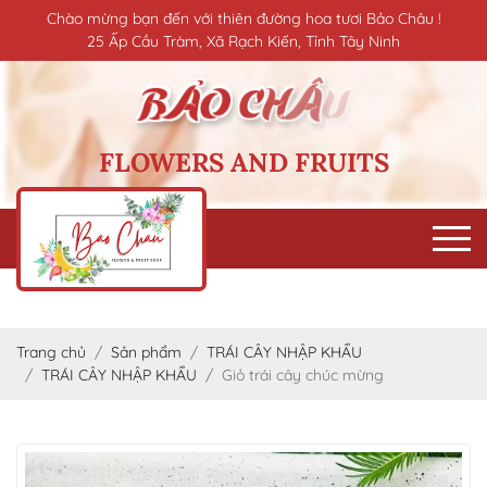
Chào mừng bạn đến với thiên đường hoa tươi Bảo Châu !
25 Ấp Cầu Tràm, Xã Rạch Kiến, Tỉnh Tây Ninh
FLOWERS AND FRUITS
Trang chủ
Sản phẩm
TRÁI CÂY NHẬP KHẨU
TRÁI CÂY NHẬP KHẨU
Giỏ trái cây chúc mừng