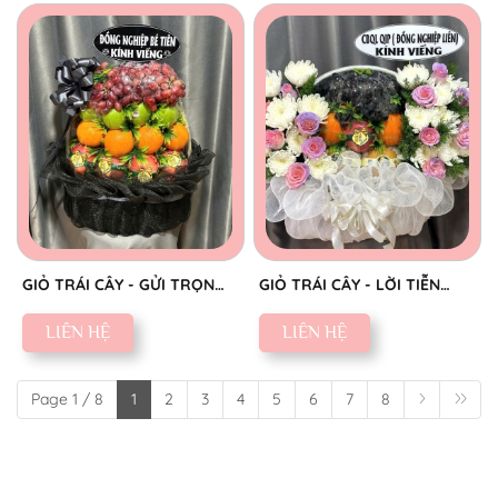
GIỎ TRÁI CÂY - GỬI TRỌN
GIỎ TRÁI CÂY - LỜI TIỄN
THÀNH KÍNH
BIỆT SAU
LIÊN HỆ
LIÊN HỆ
Page 1 / 8
1
2
3
4
5
6
7
8