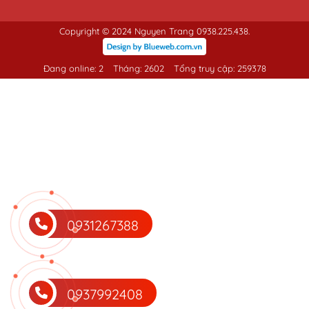
Copyright © 2024 Nguyen Trang 0938.225.438.
Đang online: 2
Tháng: 2602
Tổng truy cập: 259378
0931267388
0937992408