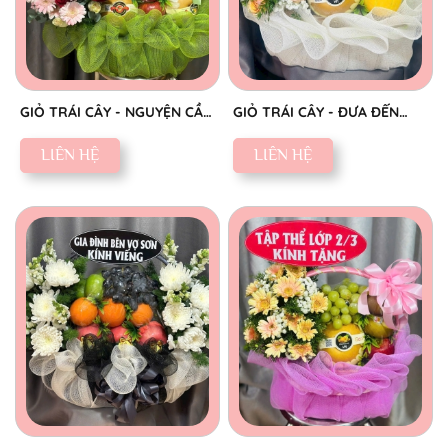
GIỎ TRÁI CÂY - NGUYỆN CẦU
GIỎ TRÁI CÂY - ĐƯA ĐẾN
AN YÊN
NIỀM VUI
LIÊN HỆ
LIÊN HỆ