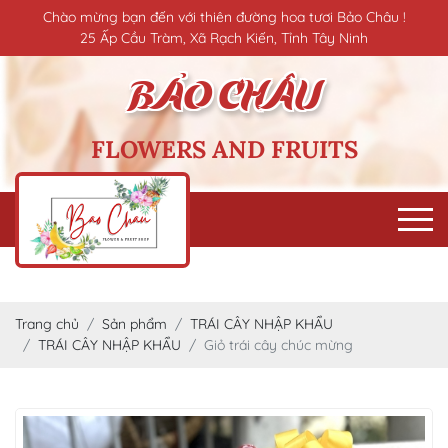
Chào mừng bạn đến với thiên đường hoa tươi Bảo Châu !
25 Ấp Cầu Tràm, Xã Rạch Kiến, Tỉnh Tây Ninh
FLOWERS AND FRUITS
Trang chủ
Sản phẩm
TRÁI CÂY NHẬP KHẨU
TRÁI CÂY NHẬP KHẨU
Giỏ trái cây chúc mừng