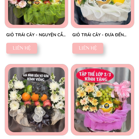
GIỎ TRÁI CÂY - NGUYỆN CẦU
GIỎ TRÁI CÂY - ĐƯA ĐẾN
AN YÊN
NIỀM VUI
LIÊN HỆ
LIÊN HỆ