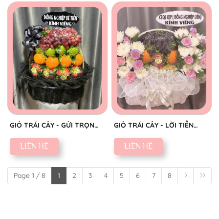
GIỎ TRÁI CÂY - GỬI TRỌN
GIỎ TRÁI CÂY - LỜI TIỄN
THÀNH KÍNH
BIỆT SAU
LIÊN HỆ
LIÊN HỆ
Page 1 / 8
1
2
3
4
5
6
7
8