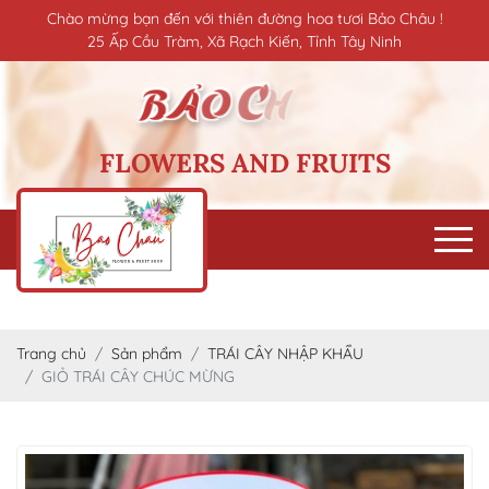
Chào mừng bạn đến với thiên đường hoa tươi Bảo Châu !
25 Ấp Cầu Tràm, Xã Rạch Kiến, Tỉnh Tây Ninh
FLOWERS AND FRUITS
Trang chủ
Sản phẩm
TRÁI CÂY NHẬP KHẨU
GIỎ TRÁI CÂY CHÚC MỪNG