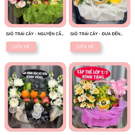
GIỎ TRÁI CÂY - NGUYỆN CẦU
GIỎ TRÁI CÂY - ĐƯA ĐẾN
AN YÊN
NIỀM VUI
LIÊN HỆ
LIÊN HỆ