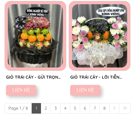
GIỎ TRÁI CÂY - GỬI TRỌN
GIỎ TRÁI CÂY - LỜI TIỄN
THÀNH KÍNH
BIỆT SAU
LIÊN HỆ
LIÊN HỆ
Page 1 / 8
1
2
3
4
5
6
7
8