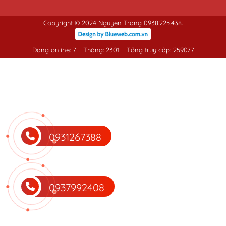
Copyright © 2024 Nguyen Trang 0938.225.438.
Đang online: 7
Tháng: 2301
Tổng truy cập: 259077
0931267388
0937992408