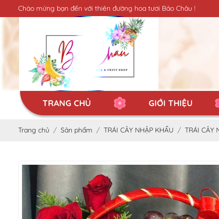
Chào mừng bạn đến với thiên đường hoa tươi Bảo Châu !
TRANG CHỦ
GIỚI THIỆU
Trang chủ
Sản phẩm
TRÁI CÂY NHẬP KHẨU
TRÁI CÂY