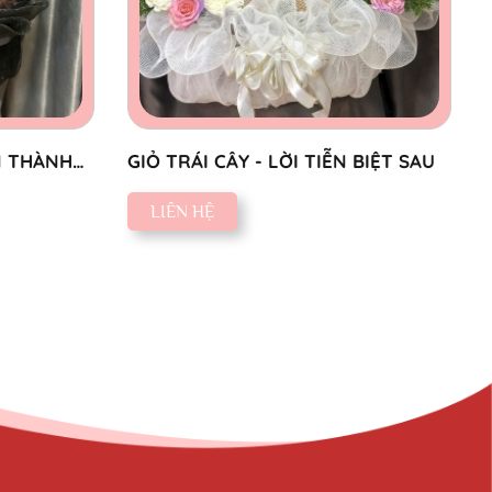
N THÀNH
GIỎ TRÁI CÂY - LỜI TIỄN BIỆT SAU
LIÊN HỆ