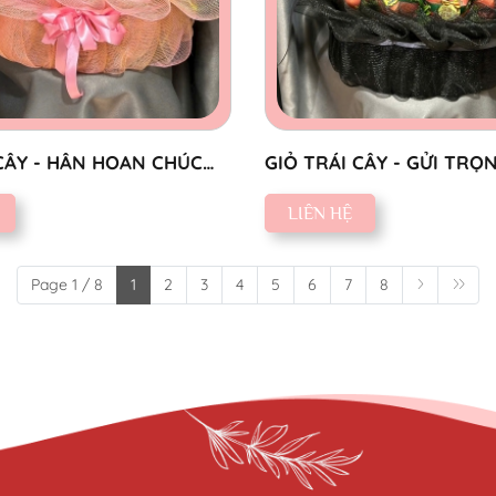
CÂY - HÂN HOAN CHÚC
GIỎ TRÁI CÂY - GỬI TRỌ
KÍNH
LIÊN HỆ
Page 1 / 8
1
2
3
4
5
6
7
8