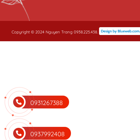
Copyright © 2024 Nguyen Trang 0938.225.438.
0931267388
0937992408