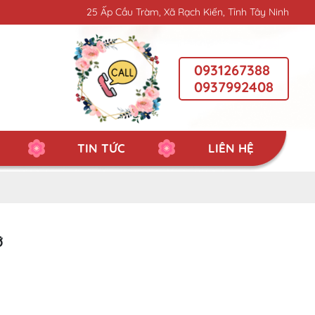
25 Ấp Cầu Tràm, Xã Rạch Kiến, Tỉnh Tây Ninh
0931267388
0937992408
TIN TỨC
LIÊN HỆ
̃