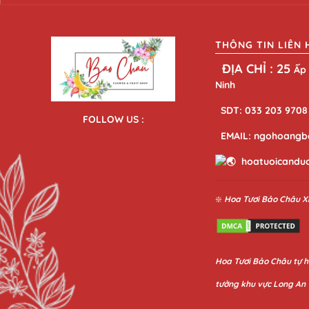
THÔNG TIN LIÊN 
ĐỊA CHỈ : 25
Ấp 
Ninh
SDT: 033 203 9708
FOLLOW US :
EMAIL: ngohoangb
hoatuoicandu
❇️
Hoa Tươi Bảo Châu
X
Hoa
Tươi Bảo Châu
tự h
tưởng khu vực Long An