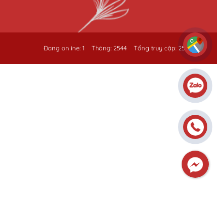
Đang online: 1
Tháng: 2544
Tổng truy cập: 259320