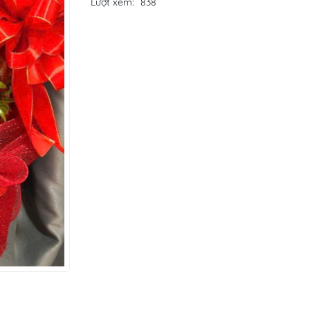
Lượt xem:
838