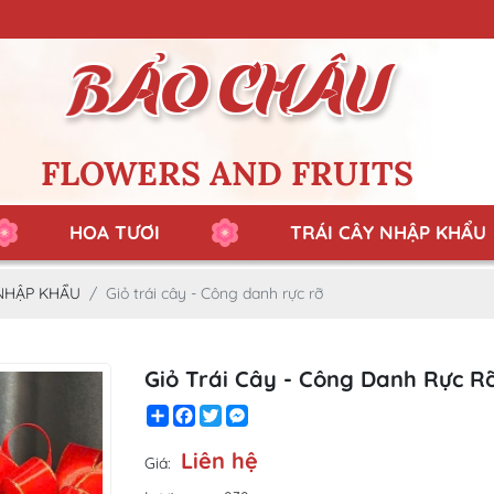
FLOWERS AND FRUITS
HOA TƯƠI
TRÁI CÂY NHẬP KHẨU
 NHẬP KHẨU
Giỏ trái cây - Công danh rực rỡ
Giỏ Trái Cây - Công Danh Rực Rơ
Share
Facebook
Twitter
Messenger
Liên hệ
Giá: