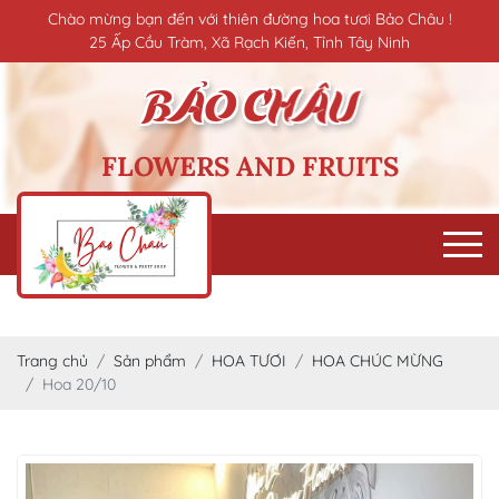
Chào mừng bạn đến với thiên đường hoa tươi Bảo Châu !
25 Ấp Cầu Tràm, Xã Rạch Kiến, Tỉnh Tây Ninh
FLOWERS AND FRUITS
Trang chủ
Sản phẩm
HOA TƯƠI
HOA CHÚC MỪNG
Hoa 20/10