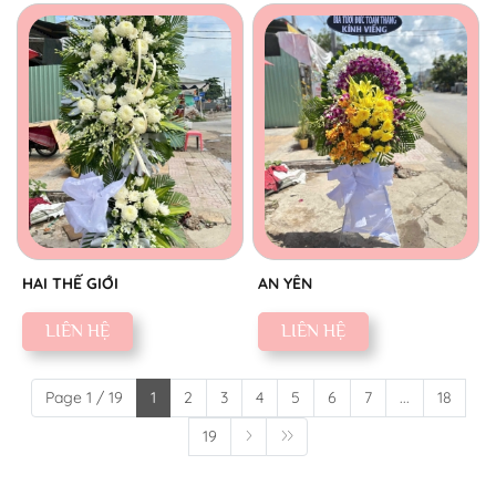
HAI THẾ GIỚI
AN YÊN
LIÊN HỆ
LIÊN HỆ
Page 1 / 19
1
2
3
4
5
6
7
...
18
19