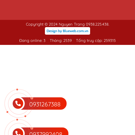
Copyright © 2024 Nguyen Trang 0938.225.438.
Đang online: 3
Tháng: 2539
Tổng truy cập: 259315
0931267388
0937992408