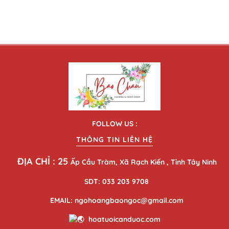
FOLLOW US :
THÔNG TIN LIÊN HỆ
ĐỊA CHỈ : 25
Ấp Cầu Tràm, Xã Rạch Kiến , Tỉnh Tây Ninh
SDT: 033 203 9708
EMAIL: ngohoangbaongoc@gmail.com
hoatuoicanduoc.com