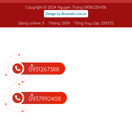
Copyright © 2024 Nguyen Trang 0938.225.438.
Đang online: 5
Tháng: 2959
Tổng truy cập: 259735
0931267388
0937992408