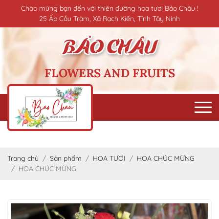
Chào mừng bạn đến với thiên đường hoa tươi Bảo Châu !
25 Ấp Cầu Tràm, Xã Rạch Kiến, Tỉnh Tây Ninh
FLOWERS AND FRUITS
Trang chủ
Sản phẩm
HOA TƯƠI
HOA CHÚC MỪNG
HOA CHÚC MỪNG