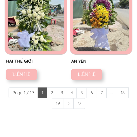
HAI THẾ GIỚI
AN YÊN
LIÊN HỆ
LIÊN HỆ
Page 1 / 19
1
2
3
4
5
6
7
...
18
19