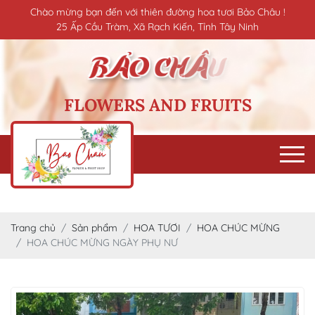
Chào mừng bạn đến với thiên đường hoa tươi Bảo Châu !
25 Ấp Cầu Tràm, Xã Rạch Kiến, Tỉnh Tây Ninh
FLOWERS AND FRUITS
Trang chủ
Sản phẩm
HOA TƯƠI
HOA CHÚC MỪNG
HOA CHÚC MỪNG NGÀY PHỤ NƯ