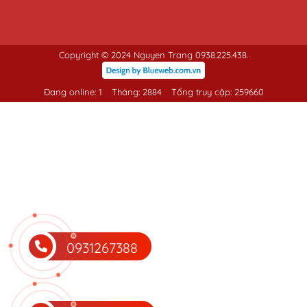
Copyright © 2024 Nguyen Trang 0938.225.438.
Đang online: 1
Tháng: 2884
Tổng truy cập: 259660
0931267388