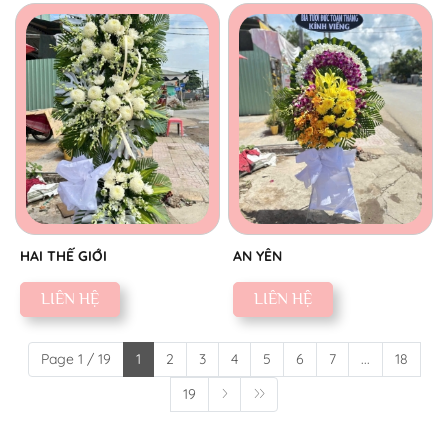
HAI THẾ GIỚI
AN YÊN
LIÊN HỆ
LIÊN HỆ
Page 1 / 19
1
2
3
4
5
6
7
...
18
19