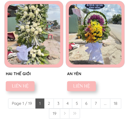
HAI THẾ GIỚI
AN YÊN
LIÊN HỆ
LIÊN HỆ
Page 1 / 19
1
2
3
4
5
6
7
...
18
19