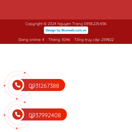
Copyright © 2024 Nguyen Trang 0938.225.438.
Đang online: 4
Tháng: 3046
Tổng truy cập: 259822
0931267388
0937992408