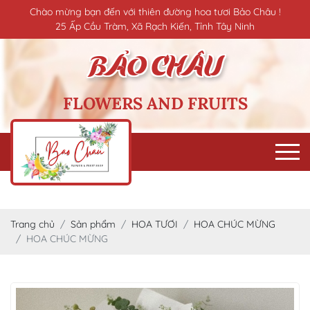
Chào mừng bạn đến với thiên đường hoa tươi Bảo Châu !
25 Ấp Cầu Tràm, Xã Rạch Kiến, Tỉnh Tây Ninh
FLOWERS AND FRUITS
Trang chủ
Sản phẩm
HOA TƯƠI
HOA CHÚC MỪNG
HOA CHÚC MỪNG