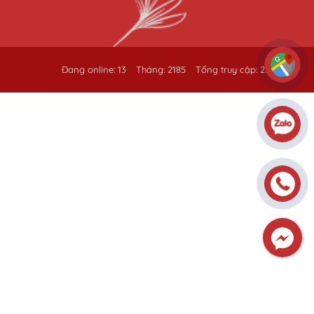
Đang online: 13
Tháng: 2185
Tổng truy cập: 258961