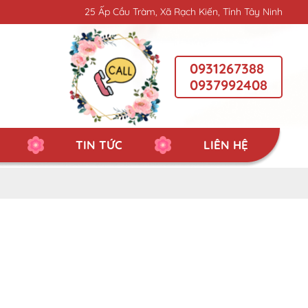
25 Ấp Cầu Tràm, Xã Rạch Kiến, Tỉnh Tây Ninh
0931267388
0937992408
TIN TỨC
LIÊN HỆ