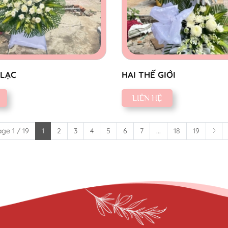
 LẠC
HAI THẾ GIỚI
LIÊN HỆ
ge 1 / 19
1
2
3
4
5
6
7
...
18
19