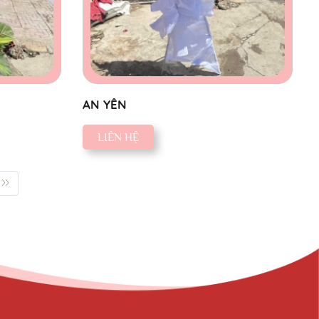
AN YÊN
LIÊN HỆ