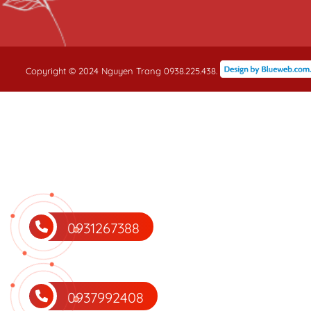
Copyright © 2024 Nguyen Trang 0938.225.438.
0931267388
0937992408