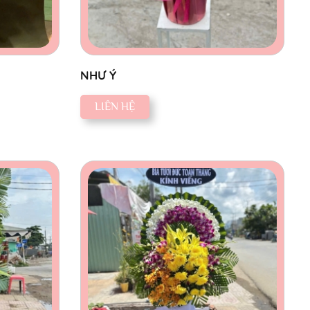
NHƯ Ý
LIÊN HỆ