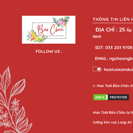
THÔNG TIN LIÊN 
ĐỊA CHỈ : 25
Ấp 
Ninh
SDT: 033 203 9708
FOLLOW US :
EMAIL: ngohoangb
hoatuoicandu
❇️
Hoa Tươi Bảo Châu
X
Hoa
Tươi Bảo Châu
tự h
tưởng khu vực Long An