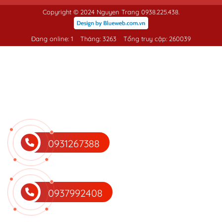
Copyright © 2024 Nguyen Trang 0938.225.438.
Đang online: 1
Tháng: 3263
Tổng truy cập: 260039
0931267388
0937992408