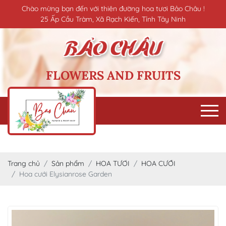
Chào mừng bạn đến với thiên đường hoa tươi Bảo Châu !
25 Ấp Cầu Tràm, Xã Rạch Kiến, Tỉnh Tây Ninh
FLOWERS AND FRUITS
Trang chủ
Sản phẩm
HOA TƯƠI
HOA CƯỚI
Hoa cưới Elysianrose Garden