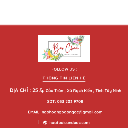
FOLLOW US :
THÔNG TIN LIÊN HỆ
ĐỊA CHỈ : 25
Ấp Cầu Tràm, Xã Rạch Kiến , Tỉnh Tây Ninh
SDT: 033 203 9708
EMAIL: ngohoangbaongoc@gmail.com
hoatuoicanduoc.com