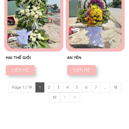
HAI THẾ GIỚI
AN YÊN
LIÊN HỆ
LIÊN HỆ
Page 1 / 19
1
2
3
4
5
6
7
...
18
19