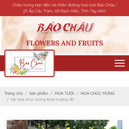
Chào mừng bạn đến với thiên đường hoa tươi Bảo Châu !
25 Ấp Cầu Tràm, Xã Rạch Kiến, Tỉnh Tây Ninh
FLOWERS AND FRUITS
Trang chủ
Sản phẩm
HOA TƯƠI
HOA CHÚC MỪNG
Kệ hoa chúc mừng khai trương đỏ