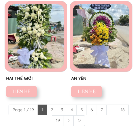
HAI THẾ GIỚI
AN YÊN
LIÊN HỆ
LIÊN HỆ
Page 1 / 19
1
2
3
4
5
6
7
...
18
19