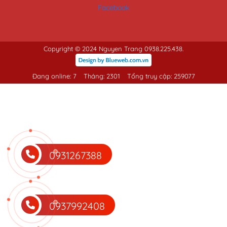
Facebook
Copyright © 2024 Nguyen Trang 0938.225.438.
Đang online: 7
Tháng: 2301
Tổng truy cập: 259077
0931267388
0937992408