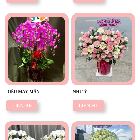
ĐIỀU MAY MẮN
NHƯ Ý
LIÊN HỆ
LIÊN HỆ