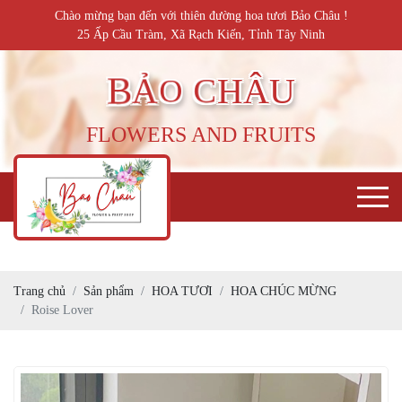
Chào mừng bạn đến với thiên đường hoa tươi Bảo Châu !
25 Ấp Cầu Tràm, Xã Rạch Kiến, Tỉnh Tây Ninh
FLOWERS AND FRUITS
Trang chủ
Sản phẩm
HOA TƯƠI
HOA CHÚC MỪNG
Roise Lover