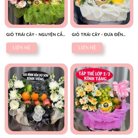
GIỎ TRÁI CÂY - NGUYỆN CẦU
GIỎ TRÁI CÂY - ĐƯA ĐẾN
AN YÊN
NIỀM VUI
LIÊN HỆ
LIÊN HỆ