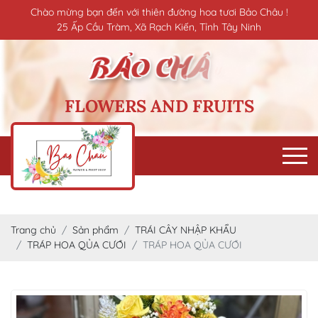
Chào mừng bạn đến với thiên đường hoa tươi Bảo Châu !
25 Ấp Cầu Tràm, Xã Rạch Kiến, Tỉnh Tây Ninh
FLOWERS AND FRUITS
Trang chủ
Sản phẩm
TRÁI CÂY NHẬP KHẨU
TRÁP HOA QỦA CƯỚI
TRÁP HOA QỦA CƯỚI