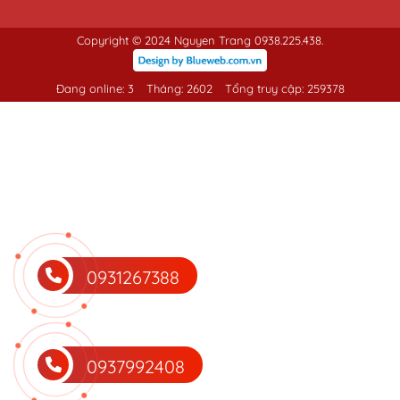
Copyright © 2024 Nguyen Trang 0938.225.438.
Đang online: 3
Tháng: 2602
Tổng truy cập: 259378
0931267388
0937992408