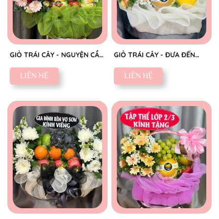
GIỎ TRÁI CÂY - NGUYỆN CẦU
GIỎ TRÁI CÂY - ĐƯA ĐẾN
AN YÊN
NIỀM VUI
LIÊN HỆ
LIÊN HỆ