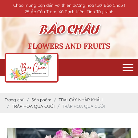
Chào mừng bạn đến với thiên đường hoa tươi Bảo Châu !
25 Ấp Cầu Tràm, Xã Rạch Kiến, Tỉnh Tây Ninh
FLOWERS AND FRUITS
Trang chủ
Sản phẩm
TRÁI CÂY NHẬP KHẨU
TRÁP HOA QỦA CƯỚI
TRÁP HOA QỦA CƯỚI