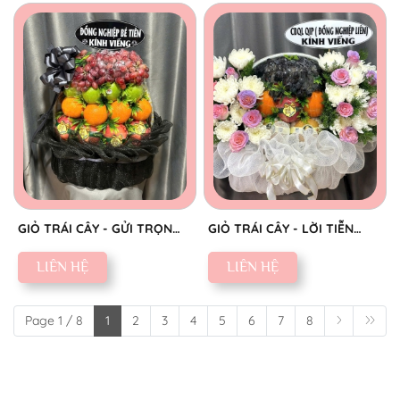
GIỎ TRÁI CÂY - GỬI TRỌN
GIỎ TRÁI CÂY - LỜI TIỄN
THÀNH KÍNH
BIỆT SAU
LIÊN HỆ
LIÊN HỆ
Page 1 / 8
1
2
3
4
5
6
7
8