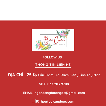
FOLLOW US :
THÔNG TIN LIÊN HỆ
ĐỊA CHỈ : 25
Ấp Cầu Tràm, Xã Rạch Kiến , Tỉnh Tây Ninh
SDT: 033 203 9708
EMAIL: ngohoangbaongoc@gmail.com
hoatuoicanduoc.com