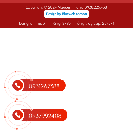
Copyright © 2024 Nguyen Trang 0938.225.438.
Đang online: 3
Tháng: 2795
Tổng truy cập: 259571
0931267388
0937992408