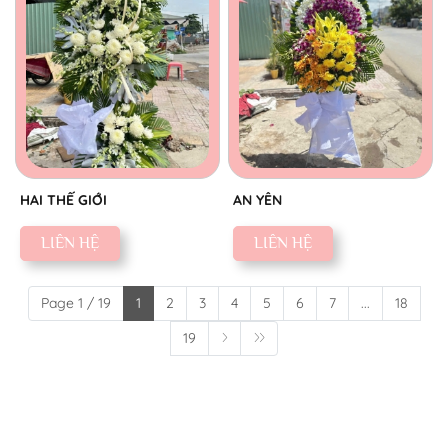
HAI THẾ GIỚI
AN YÊN
LIÊN HỆ
LIÊN HỆ
Page 1 / 19
1
2
3
4
5
6
7
...
18
19