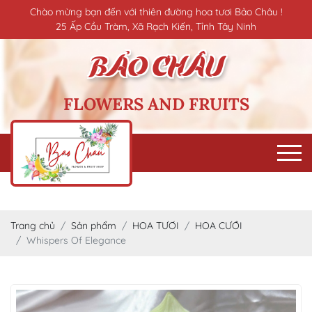
Chào mừng bạn đến với thiên đường hoa tươi Bảo Châu !
25 Ấp Cầu Tràm, Xã Rạch Kiến, Tỉnh Tây Ninh
FLOWERS AND FRUITS
Trang chủ
Sản phẩm
HOA TƯƠI
HOA CƯỚI
Whispers Of Elegance